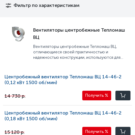
Фильтр по характеристикам
Вентиляторы центробежные Тепломаш
ВЦ
Вентиляторы центробежные Тепломаш ВЦ,
отличающиеся своей практичностью и
надежностью конструкции, используются для
перемещения воздуха в производственных
помещениях, гаражах, складах и других объектах.
Они имеют высокую производительность и
Центробежный вентилятор Тепломаш ВЦ 14-46-2
низкий уровень шума, что делает их идеальным
(0,12 кВт 1500 oб/мин)
выбором для использования в коммерческих и
промышленных помещениях.
14 730 р.
Получить
%
Центробежный вентилятор Тепломаш ВЦ 14-46-2
(0,18 кВт 1500 oб/мин)
15 120 р.
Получить
%