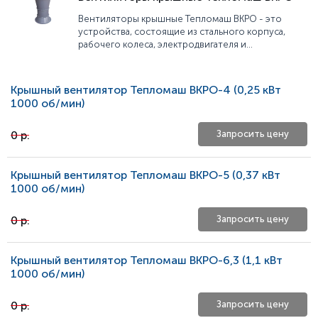
Вентиляторы крышные Тепломаш ВКРО - это
устройства, состоящие из стального корпуса,
рабочего колеса, электродвигателя и
инерционного клапана, которые предназначены
для вентиляции промышленных помещений. Они
устанавливаются на крышах зданий и обеспечивают
Крышный вентилятор Тепломаш ВКРО-4 (0,25 кВт
циркуляцию воздуха внутри помещения.
1000 oб/мин)
Вентиляторы этой серии имеют высокую
производительность и могут работать при
0 р.
высоких температурах и влажности воздуха и
Запросить цену
отличаются низким уровнем шума.
Крышный вентилятор Тепломаш ВКРО-5 (0,37 кВт
1000 oб/мин)
0 р.
Запросить цену
Крышный вентилятор Тепломаш ВКРО-6,3 (1,1 кВт
1000 oб/мин)
0 р.
Запросить цену