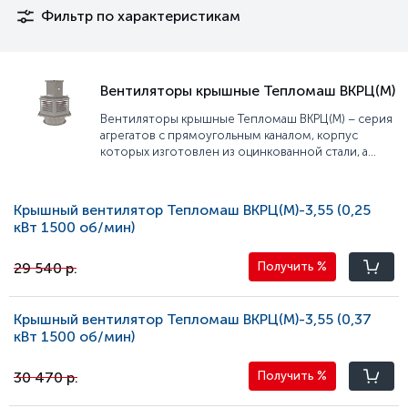
Фильтр по характеристикам
Вентиляторы крышные Тепломаш ВКРЦ(М)
Вентиляторы крышные Тепломаш ВКРЦ(М) – серия
агрегатов с прямоугольным каналом, корпус
которых изготовлен из оцинкованной стали, а
рабочее колесо из комбинации углеродистой
стали и полимерного материала. В корпусе
предусмотрен вертикальный входной патрубок и
Крышный вентилятор Тепломаш ВКРЦ(М)-3,55 (0,25
горизонтальные выходы воздухопотока.
кВт 1500 oб/мин)
Устанавливаются они на кровле и предназначаются
для перемещения воздуха, а также прочих
29 540 р.
невзрывоопасных газовых смесей с температурой
Получить
%
не более 40 °С.
Крышный вентилятор Тепломаш ВКРЦ(М)-3,55 (0,37
кВт 1500 oб/мин)
30 470 р.
Получить
%