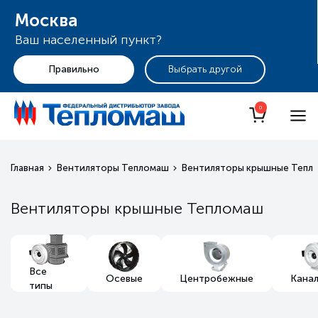
Москва
Ваш населенный пункт?
+7 (495) 255-19-29
Москва
0
Главная
Вентиляторы Тепломаш
Вентиляторы крышные Тепл
Вентиляторы крышные Тепломаш
Все
Осевые
Центробежные
Кана
типы