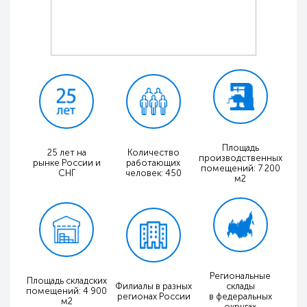
Площадь
25 лет на
Количество
производственных
рынке России и
работающих
помещений: 7 200
СНГ
человек: 450
м2
Региональные
Площадь складских
Филиалы в разных
склады
помещений: 4 900
регионах России
в федеральных
м2
округах