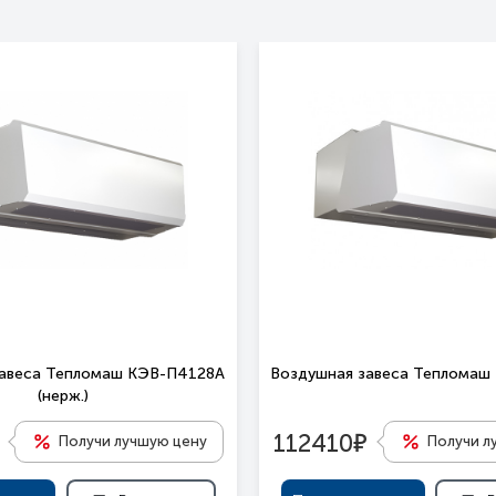
завеса Тепломаш КЭВ-П4128A
Воздушная завеса Тепломаш
(нерж.)
е
112410
Получи лучшую цену
Получи л