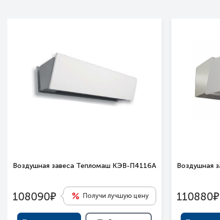
Воздушная завеса Тепломаш КЭВ-П4116A
Воздушная 
е
е
108090
110880
Получи лучшую цену