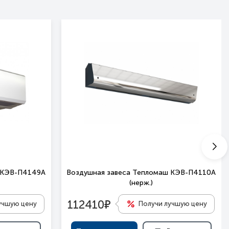
 КЭВ-П4149A
Воздушная завеса Тепломаш КЭВ-П4110A
(нерж.)
е
112410
учшую цену
Получи лучшую цену