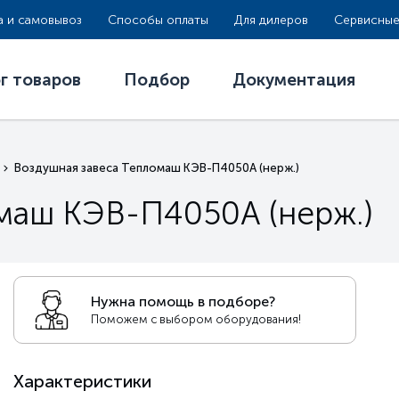
а и самовывоз
Способы оплаты
Для дилеров
Сервисные
г товаров
Подбор
Документация
Воздушная завеса Тепломаш КЭВ-П4050А (нерж.)
маш КЭВ-П4050А (нерж.)
Нужна помощь в подборе?
Поможем с выбором оборудования!
Характеристики