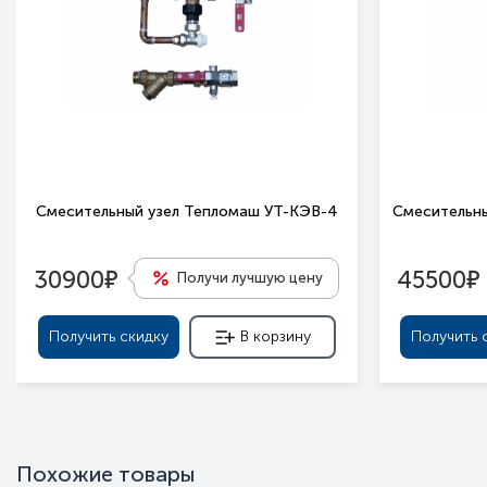
Смесительный узел Тепломаш УТ-КЭВ-4
Смесительны
е
е
30900
45500
Получи лучшую цену
Получить скидку
В корзину
Получить 
Похожие товары