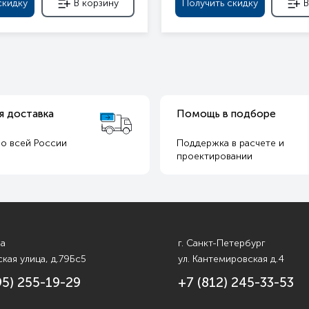
скидку
В корзину
Получить скидку
В
я доставка
Помощь в подборе
о всей России
Поддержка в расчете и
т
проектировании
ва
г. Санкт-Петербург
кая улица, д.79Бс5
ул. Кантемировская д.4
95) 255-19-29
+7 (812) 245-33-53