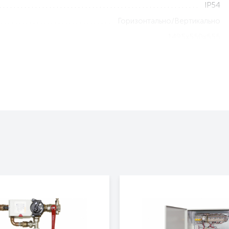
IP54
Горизонтально/Вертикально
1495x550x555
63
3 года
Нет
Нет
Да
Да
Да
Тепловая завеса без обогрева
400 IP54