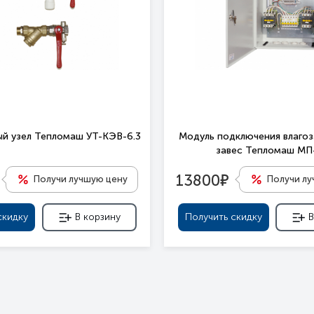
й узел Тепломаш УТ-КЭВ-6.3
Модуль подключения влаго
завес Тепломаш М
е
13800
Получи лучшую цену
Получи л
скидку
В корзину
Получить скидку
В