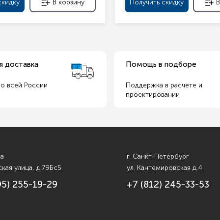
скидку
В корзину
Получить скидку
В
я доставка
Помощь в подборе
о всей России
Поддержка в расчете и
т
проектировании
ва
г. Санкт-Петербург
кая улица, д.79Бс5
ул. Кантемировская д.4
95) 255-19-29
+7 (812) 245-33-53