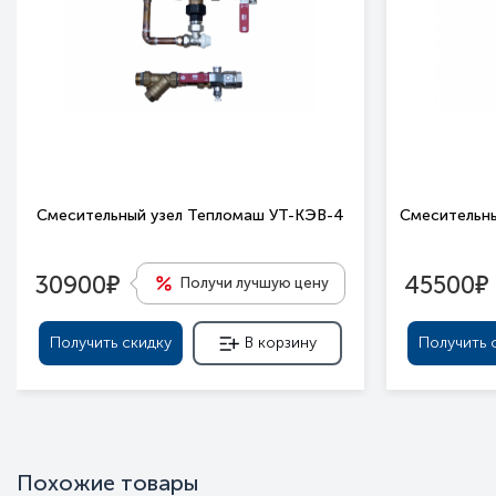
Смесительный узел Тепломаш УТ-КЭВ-4
Смесительны
е
е
30900
45500
Получи лучшую цену
Получить скидку
В корзину
Получить 
Похожие товары