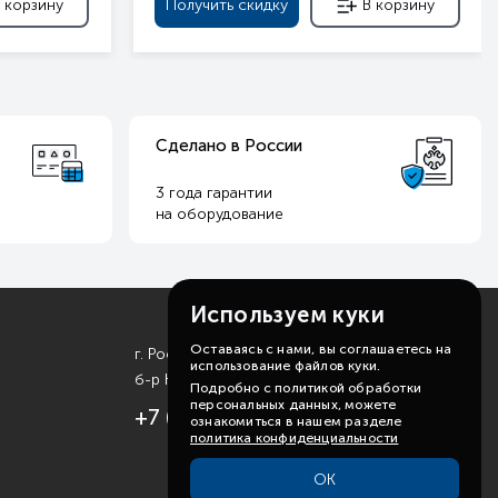
 корзину
Получить скидку
В корзину
Сделано в России
3 года гарантии
на оборудование
Используем куки
Оставаясь с нами, вы соглашаетесь на
г. Ростов-на-Дону
использование файлов куки.
б-р Комарова, д. 11
Подробно с политикой обработки
персональных данных, можете
+7 (863) 310-99-19
ознакомиться в нашем разделе
политика конфиденциальности
ОК