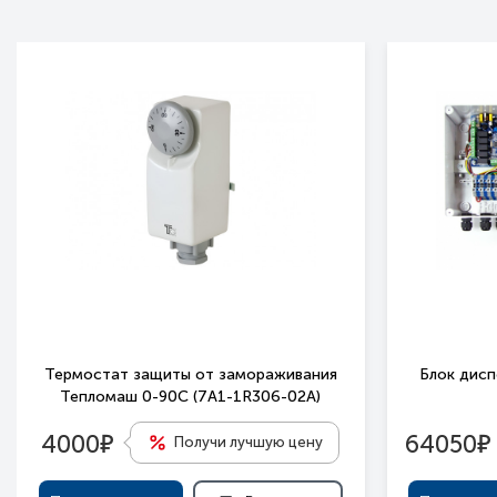
Термостат защиты от замораживания
Блок дис
Тепломаш 0-90С (7A1-1R306-02A)
е
е
4000
64050
Получи лучшую цену