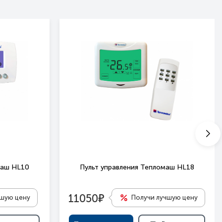
маш HL10
Пульт управления Тепломаш HL18
е
11050
чшую цену
Получи лучшую цену