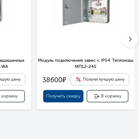
защищенных
Модуль подключения завес c IP54 Тепломаш
П-WA
МП12-24Е
е
38600
учшую цену
Получи лучшую цену
 корзину
Получить скидку
В корзину