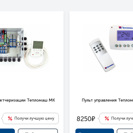
петчеризации Тепломаш МК
Пульт управления Тепло
е
8250
Получи лучшую цену
Получи лу