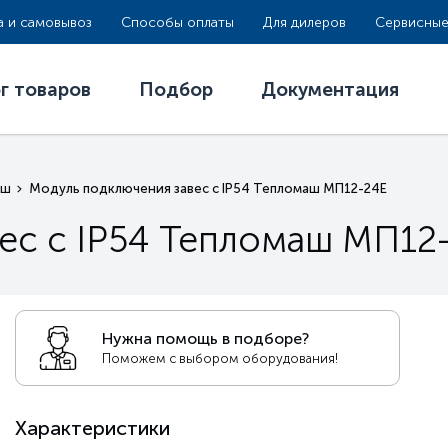
а и самовывоз
Способы оплаты
Для дилеров
Сервисные
г товаров
Подбор
Документация
аш
Модуль подключения завес c IP54 Тепломаш МП12-24Е
ес c IP54 Тепломаш МП12
Нужна помощь в подборе?
Поможем с выбором оборудования!
Характеристики