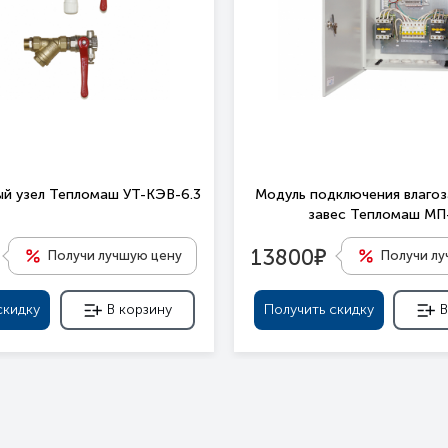
й узел Тепломаш УТ-КЭВ-6.3
Модуль подключения влаго
завес Тепломаш М
е
13800
Получи лучшую цену
Получи л
скидку
В корзину
Получить скидку
В