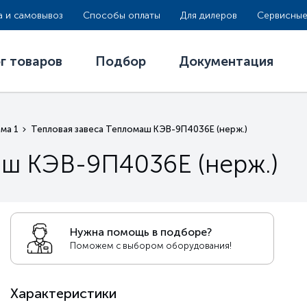
а и самовывоз
Способы оплаты
Для дилеров
Сервисные
г товаров
Подбор
Документация
ма 1
Тепловая завеса Тепломаш КЭВ-9П4036E (нерж.)
аш КЭВ-9П4036E (нерж.)
Нужна помощь в подборе?
Поможем с выбором оборудования!
Характеристики