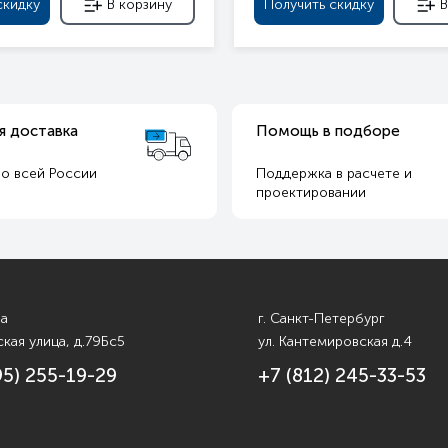
скидку
В корзину
Получить скидку
В
я доставка
Помощь в подборе
о всей России
Поддержка в расчете и
т
проектировании
ва
г. Санкт-Петербург
кая улица, д.79Бс5
ул. Кантемировская д.4
95) 255-19-29
+7 (812) 245-33-53