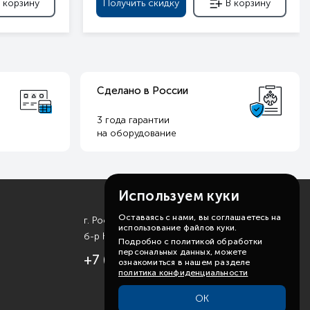
 корзину
Получить скидку
В корзину
Сделано в России
3 года гарантии
на оборудование
Используем куки
Оставаясь с нами, вы соглашаетесь на
г. Ростов-на-Дону
использование файлов куки.
б-р Комарова, д. 11
Подробно с политикой обработки
персональных данных, можете
+7 (863) 310-99-19
ознакомиться в нашем разделе
политика конфиденциальности
ОК