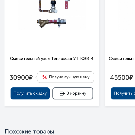
Смесительный узел Тепломаш УТ-КЭВ-4
Смесительны
е
е
30900
45500
Получи лучшую цену
Получить скидку
В корзину
Получить 
Похожие товары