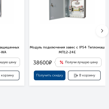
защищенных
Модуль подключения завес c IP54 Тепломаш
П-WA
МП12-24Е
е
38600
учшую цену
Получи лучшую цену
 корзину
Получить скидку
В корзину