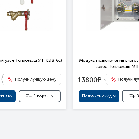
й узел Тепломаш УТ-КЭВ-6.3
Модуль подключения влаго
завес Тепломаш М
е
13800
Получи лучшую цену
Получи л
скидку
В корзину
Получить скидку
В