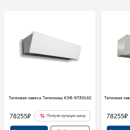
Тепловая завеса Тепломаш КЭВ-9П3016Е
Тепловая за
е
е
78255
78255
Получи лучшую цену