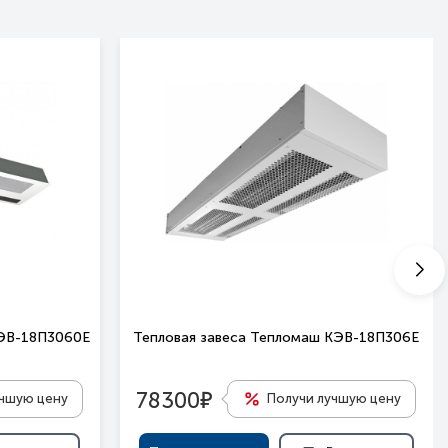
КЭВ-18П3060Е
Тепловая завеса Тепломаш КЭВ-18П306Е
е
78300
учшую цену
Получи лучшую цену