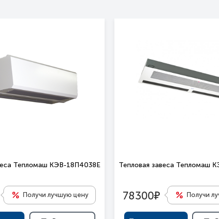
веса Тепломаш КЭВ-18П4038Е
Тепловая завеса Тепломаш 
е
78300
Получи лучшую цену
Получи л