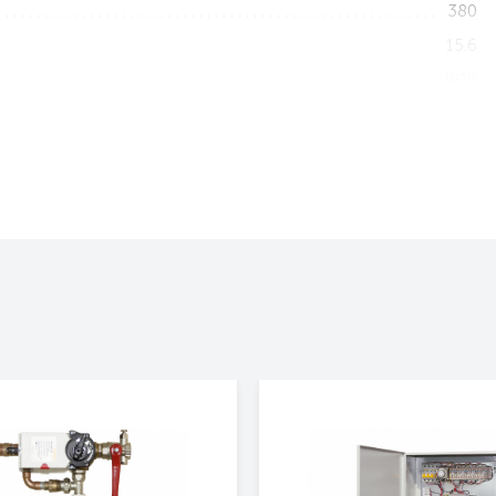
380
15.6
IP20
Горизонтально
1115x470x330
29.5
3 года
Да
Да
Да
Да
Электрическая тепловая завеса
400 Призма 1
Тепловая завеса Тепломаш КЭВ-9П4036Е (нерж.)