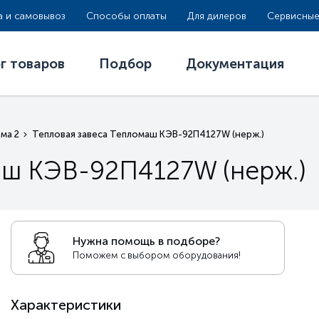
а и самовывоз
Способы оплаты
Для дилеров
Сервисные
г товаров
Подбор
Документация
ма 2
Тепловая завеса Тепломаш КЭВ-92П4127W (нерж.)
аш КЭВ-92П4127W (нерж.)
Нужна помощь в подборе?
Поможем с выбором оборудования!
Характеристики