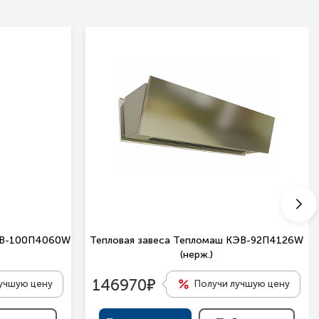
КЭВ-100П4060W
Тепловая завеса Тепломаш КЭВ-92П4126W
(нерж.)
е
146970
учшую цену
Получи лучшую цену