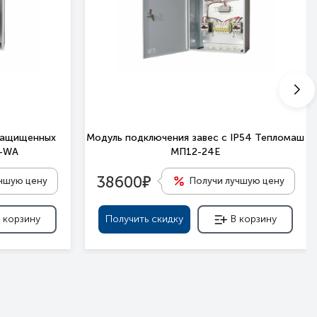
защищенных
Модуль подключения завес c IP54 Тепломаш
П-WA
МП12-24Е
е
38600
учшую цену
Получи лучшую цену
 корзину
Получить скидку
В корзину