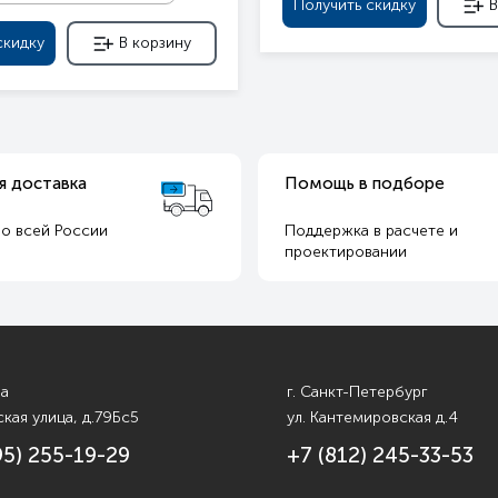
Получить скидку
В
скидку
В корзину
я доставка
Помощь в подборе
о всей России
Поддержка в расчете и
т
проектировании
ва
г. Санкт-Петербург
кая улица, д.79Бс5
ул. Кантемировская д.4
95) 255-19-29
+7 (812) 245-33-53