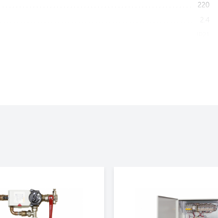
220
2.4
IP21
Горизонтально
2120x520x405
78
3 года
Да
Да
Да
Да
Водяная тепловая завеса
400 Призма 2
Тепловая завеса Тепломаш КЭВ-92П4127W (нерж.)