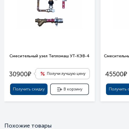
Смесительный узел Тепломаш УТ-КЭВ-4
Смесительны
е
е
30900
45500
Получи лучшую цену
Получить скидку
В корзину
Получить 
Похожие товары