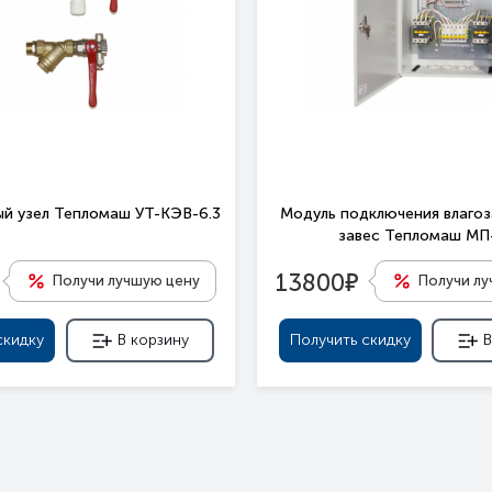
й узел Тепломаш УТ-КЭВ-6.3
Модуль подключения влаго
завес Тепломаш М
е
13800
Получи лучшую цену
Получи л
скидку
В корзину
Получить скидку
В