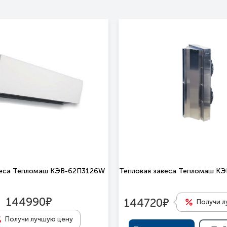
веса Тепломаш КЭВ-62П3126W
Тепловая завеса Тепломаш 
е
е
144990
144720
Получи л
Получи лучшую цену