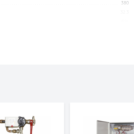
380
32.3
IP21
Горизонтально
2495x565x360
67
3 года
Да
Да
Да
Да
Электрическая тепловая завеса
400 Гранит
Тепловая завеса Тепломаш КЭВ-18П4018Е (нерж.)