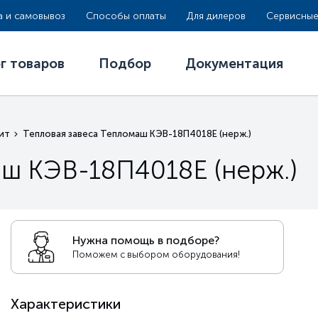
а и самовывоз
Способы оплаты
Для дилеров
Сервисные
г товаров
Подбор
Документация
ит
Тепловая завеса Тепломаш КЭВ-18П4018E (нерж.)
аш КЭВ-18П4018E (нерж.)
Нужна помощь в подборе?
Поможем с выбором оборудования!
Характеристики