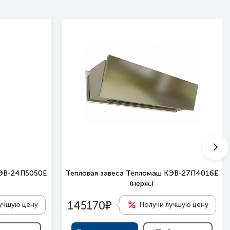
КЭВ-24П5050Е
Тепловая завеса Тепломаш КЭВ-27П4016E
(нерж.)
е
145170
учшую цену
Получи лучшую цену