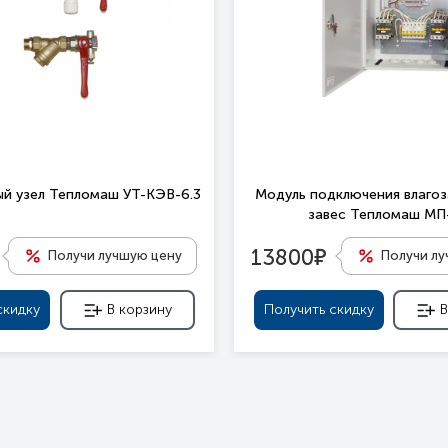
й узел Тепломаш УТ-КЭВ-6.3
Модуль подключения влаго
завес Тепломаш М
е
13800
Получи лучшую цену
Получи л
скидку
В корзину
Получить скидку
В