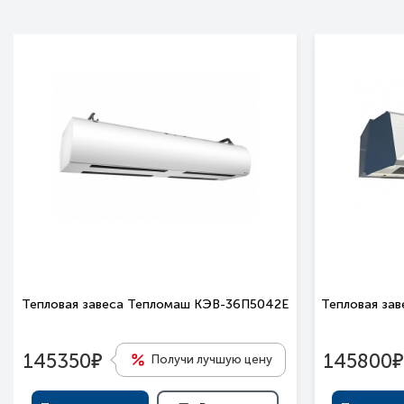
Тепловая завеса Тепломаш КЭВ-36П5042Е
Тепловая за
е
е
145350
145800
Получи лучшую цену