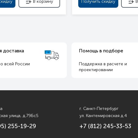
скидку
В корзину
Получить скидку
В
я доставка
Помощь в подборе
о всей России
Поддержка в расчете и
т
проектировании
ва
г. Санкт-Петербург
кая улица, д.79Бс5
ул. Кантемировская д.4
95) 255-19-29
+7 (812) 245-33-53