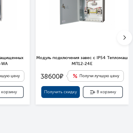
защищенных
Модуль подключения завес c IP54 Тепломаш
П-WA
МП12-24Е
е
38600
учшую цену
Получи лучшую цену
 корзину
Получить скидку
В корзину