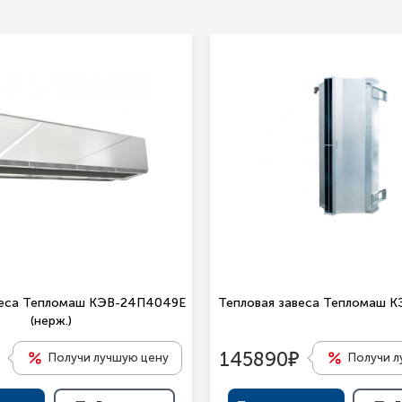
веса Тепломаш КЭВ-24П4049E
Тепловая завеса Тепломаш 
(нерж.)
е
145890
Получи лучшую цену
Получи л