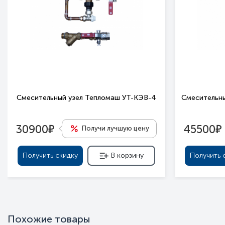
Смесительный узел Тепломаш УТ-КЭВ-4
Смесительны
е
е
30900
45500
Получи лучшую цену
Получить скидку
В корзину
Получить 
Похожие товары