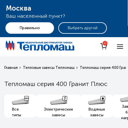
Москва
Ваш населенный пункт?
+7 (495) 255-19-29
Москва
0
Главная
Тепловые завесы Тепломаш
Тепломаш серия 400 Гран
Тепломаш серия 400 Гранит Плюс
За
Все
Электрические
Водяные
б
типы
завесы
завесы
наг