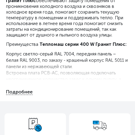
Гранит Плюс
обеспечивают защиту помещения от
проникновения холодного воздуха и сквозняков в
холодное время года, помогают сохранить текущую
температуру в помещении и поддерживать тепло. При
использование в летнее время года помогают снизить
затраты на кондиционирование помещений, так как
защищают от душного и пыльного воздуха улицы.
Преимущества
Тепломаш серии 400 W Гранит Плюс:
Корпус светло-серый RAL 7004, передняя панель –
белая RAL 9003, по заказу - крашеный корпус RAL 5011 и
панели из нержавеющей стали.
Встроена плата PCB-AC, позволяющая подключать
неограниченное количество завес к одному пульту, а
также дополнительное оборудование.
Горизонтальный монтаж. Подвес - настенно-
потолочный, по заказу - потолочный.
В комплекте кронштейны и пульт HL10 и HL18, в
зависимости от корпуса.