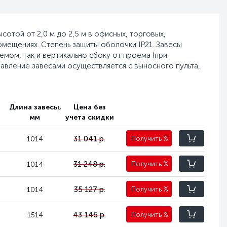
отой от 2,0 м до 2,5 м в офисных, торговых,
мещениях. Степень защиты оболочки IP21. Завесы
емом, так и вертикально сбоку от проема (при
авление завесами осуществляется с выносного пульта,
,
Длина завесы,
Цена без
мм
учета скидки
31 041 р.
1014
Получить
%
31 248 р.
1014
Получить
%
35 127 р.
1014
Получить
%
43 146 р.
1514
Получить
%