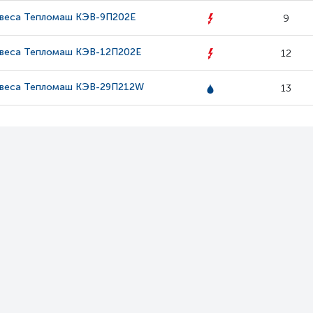
авеса Тепломаш КЭВ-9П202Е
9
авеса Тепломаш КЭВ-12П202Е
12
авеса Тепломаш КЭВ-29П212W
13