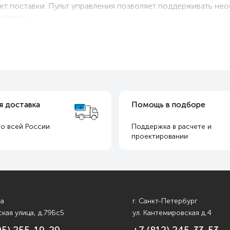
ект поставки. Пульт управления позволяет поддерживать не
 завесы
я доставка
Помощь в подборе
о всей России
Поддержка в расчете и
т
проектировании
ва
г. Санкт-Петербург
кая улица, д.79Бс5
ул. Кантемировская д.4