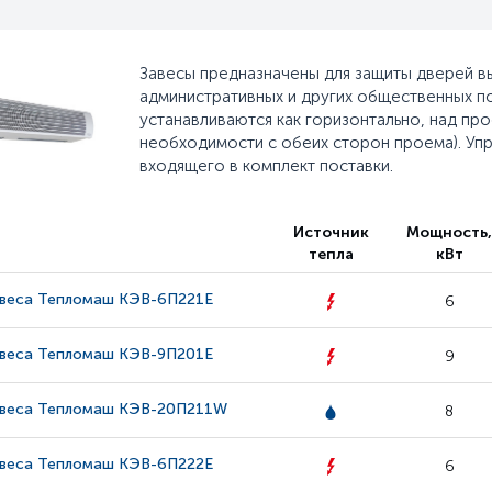
Завесы предназначены для защиты дверей выс
административных и других общественных по
устанавливаются как горизонтально, над про
необходимости с обеих сторон проема). Упр
входящего в комплект поставки.
Источник
Мощность
тепла
кВт
авеса Тепломаш КЭВ-6П221Е
6
авеса Тепломаш КЭВ-9П201Е
9
авеса Тепломаш КЭВ-20П211W
8
авеса Тепломаш КЭВ-6П222Е
6