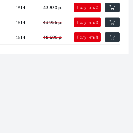
43 830 р.
1514
Получить
%
43 956 р.
1514
Получить
%
48 600 р.
1514
Получить
%