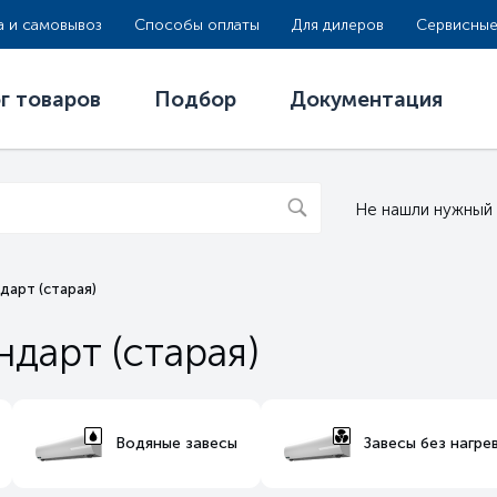
а и самовывоз
Способы оплаты
Для дилеров
Сервисные
г товаров
Подбор
Документация
Не нашли нужный
дарт (старая)
дарт (старая)
Водяные завесы
Завесы без нагре