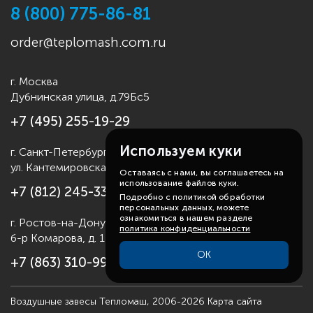
первые симптомы неисправности оборудования, не
8 (800) 775-86-81
дожидаясь выхода его из строя. По истечении
гарантийного периода Вы можете заключить Договор
order@teplomash.com.ru
на постгарантийное обслуживание, что позволит Вам
продлить срок службы Вашего оборудования.
г. Москва
По вопросам гарантийного ремонта Вы можете
Дубнинская улица, д.79Бс5
обратиться к нашим специалистам по бесплатному
телефону горячей линии:
8 (800) 775-86-81
.
+7 (495) 255-19-29
Используем куки
г. Санкт-Петербург
ул. Кантемировская д.4
Оставаясь с нами, вы соглашаетесь на
использование файлов куки.
+7 (812) 245-33-53
Подробно с политикой обработки
персональных данных, можете
ознакомиться в нашем разделе
г. Ростов-на-Дону
политика конфиденциальности
б-р Комарова, д. 11
ОК
+7 (863) 310-99-19
Воздушные завесы Тепломаш, 2006-2026
Карта сайта