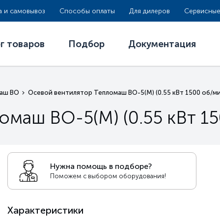
а и самовывоз
Способы оплаты
Для дилеров
Сервисные
г товаров
Подбор
Документация
маш ВО
Осевой вентилятор Тепломаш ВО-5(М) (0.55 кВт 1500 oб/ми
омаш ВО-5(М) (0.55 кВт 15
Нужна помощь в подборе?
Поможем с выбором оборудования!
Характеристики