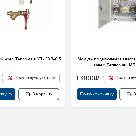
й узел Тепломаш УТ-КЭВ-6.3
Модуль подключения влаго
завес Тепломаш М
е
13800
Получи лучшую цену
Получи л
скидку
В корзину
Получить скидку
В