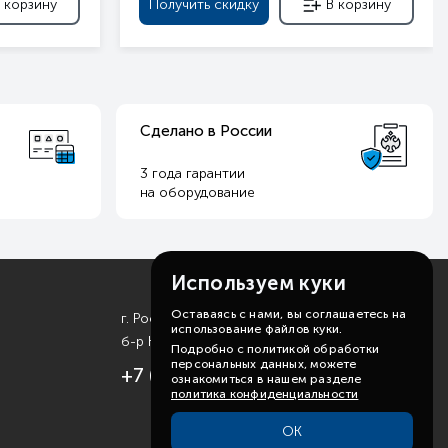
 корзину
Получить скидку
В корзину
Сделано в России
3 года гарантии
на оборудование
Используем куки
Оставаясь с нами, вы соглашаетесь на
г. Ростов-на-Дону
использование файлов куки.
б-р Комарова, д. 11
Подробно с политикой обработки
персональных данных, можете
+7 (863) 310-99-19
ознакомиться в нашем разделе
политика конфиденциальности
ОК