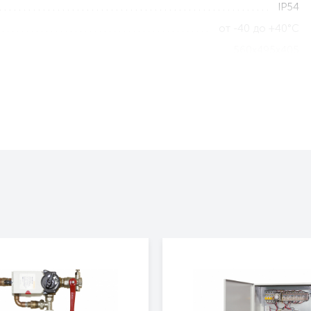
IP54
от -40 до +40°С
560x495x405
35
1 год
Осевые вентиляторы
Осевой вентилятор низкого давления
Тепломаш серия ВО