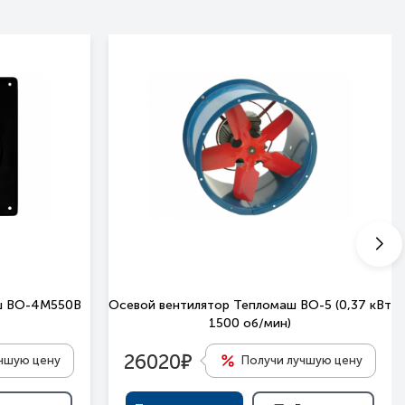
аш ВО-4М550B
Осевой вентилятор Тепломаш ВО-5 (0,37 кВт
1500 oб/мин)
е
26020
учшую цену
Получи лучшую цену