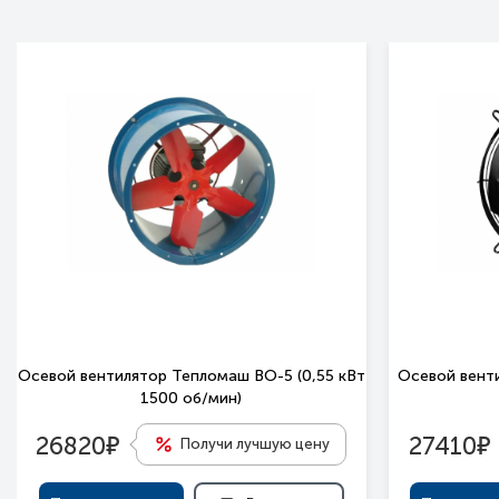
Осевой вентилятор Тепломаш ВО-5 (0,55 кВт
Осевой вент
1500 oб/мин)
е
е
26820
27410
Получи лучшую цену