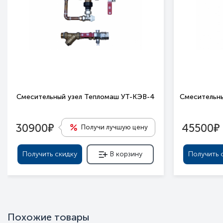
Смесительный узел Тепломаш УТ-КЭВ-4
Смесительны
е
е
30900
45500
Получи лучшую цену
Получить скидку
В корзину
Получить 
Похожие товары