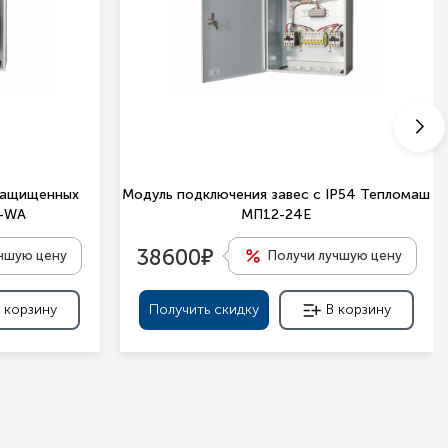
защищенных
Модуль подключения завес c IP54 Тепломаш
П-WA
МП12-24Е
е
38600
учшую цену
Получи лучшую цену
 корзину
Получить скидку
В корзину