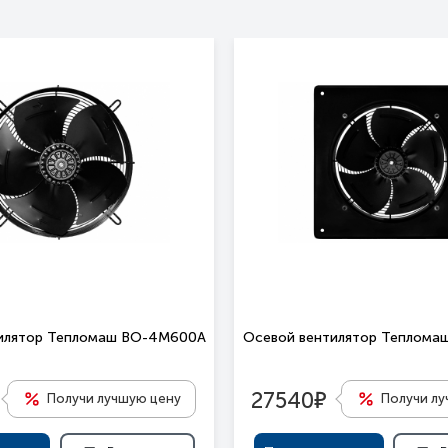
илятор Тепломаш ВО-4М600A
Осевой вентилятор Теплом
е
27540
Получи лучшую цену
Получи л