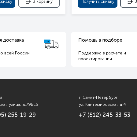
скидку
В корзину
Получить скидку
В
я доставка
Помощь в подборе
о всей России
Поддержка в расчете и
т
проектировании
ва
г. Санкт-Петербург
кая улица, д.79Бс5
ул. Кантемировская д.4
95) 255-19-29
+7 (812) 245-33-53