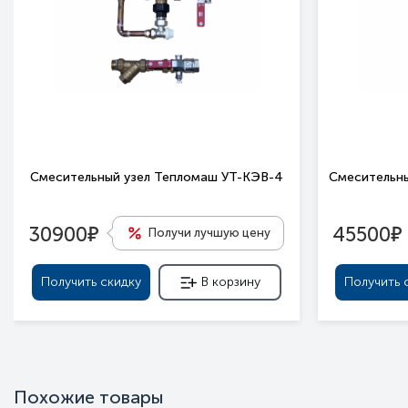
Смесительный узел Тепломаш УТ-КЭВ-4
Смесительны
е
е
30900
45500
Получи лучшую цену
Получить скидку
В корзину
Получить 
Похожие товары