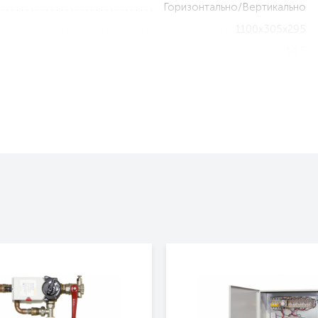
Горизонтально/Вертикально
1100x305x295
14.5
3 года
Да
Нет
Нет
Нет
Да
Белый
Тепловая завеса без обогрева
300 Оптима