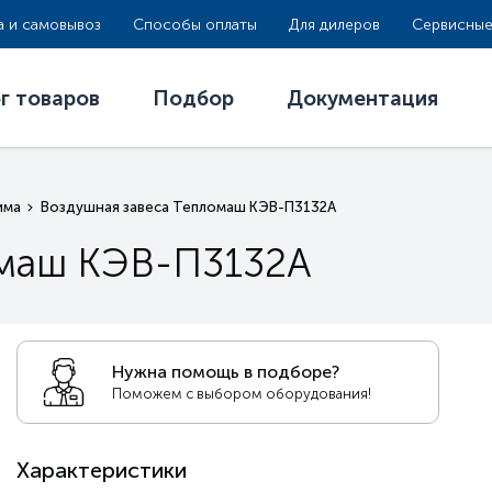
а и самовывоз
Способы оплаты
Для дилеров
Сервисные
г товаров
Подбор
Документация
има
Воздушная завеса Тепломаш КЭВ-П3132А
омаш КЭВ-П3132А
Нужна помощь в подборе?
Поможем с выбором оборудования!
Характеристики