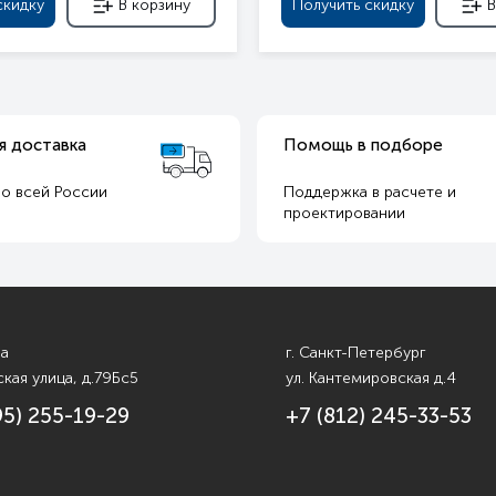
скидку
В корзину
Получить скидку
В
я доставка
Помощь в подборе
о всей России
Поддержка в расчете и
т
проектировании
ва
г. Санкт-Петербург
кая улица, д.79Бс5
ул. Кантемировская д.4
95) 255-19-29
+7 (812) 245-33-53