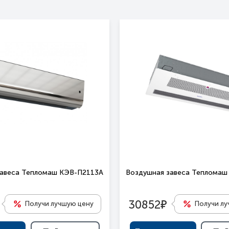
завеса Тепломаш КЭВ-П2113А
Воздушная завеса Тепломаш
е
30852
Получи лучшую цену
Получи л