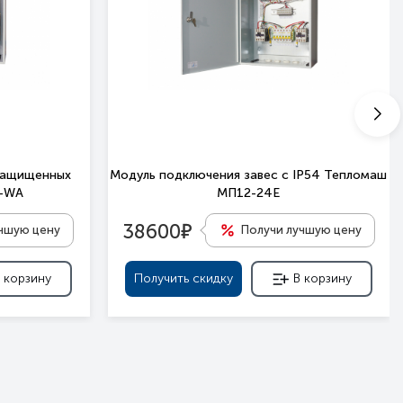
защищенных
Модуль подключения завес c IP54 Тепломаш
П-WA
МП12-24Е
е
38600
учшую цену
Получи лучшую цену
 корзину
Получить скидку
В корзину