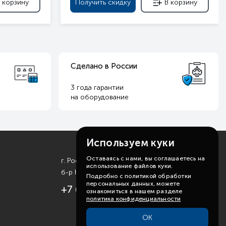
 корзину
Получить скидку
В корзину
Сделано в России
3 года гарантии
на оборудование
Используем куки
Оставаясь с нами, вы соглашаетесь на
г. Ростов-на-Дону
использование файлов куки.
б-р Комарова, д. 11
Подробно с политикой обработки
персональных данных, можете
+7 (863) 310-99-19
ознакомиться в нашем разделе
политика конфиденциальности
ОК