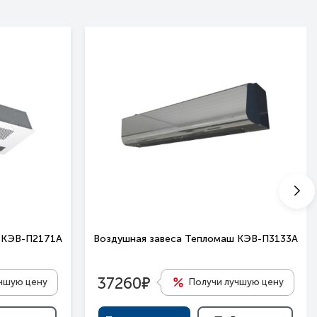
 КЭВ-П2171A
Воздушная завеса Тепломаш КЭВ-П3133А
е
37260
учшую цену
Получи лучшую цену