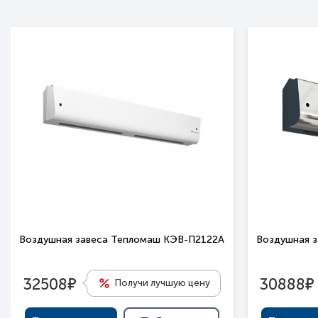
Воздушная завеса Тепломаш КЭВ-П2122А
Воздушная 
е
е
32508
30888
Получи лучшую цену