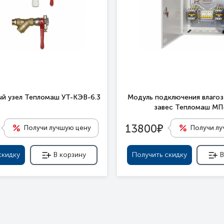
й узел Тепломаш УТ-КЭВ-6.3
Модуль подключения влаго
завес Тепломаш М
е
13800
Получи лучшую цену
Получи л
скидку
В корзину
Получить скидку
В