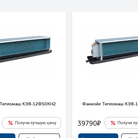
 Тепломаш КЭВ-12Ф50КН2
Фанкойл Тепломаш КЭВ-
е
39790
Получи лучшую цену
Получи л