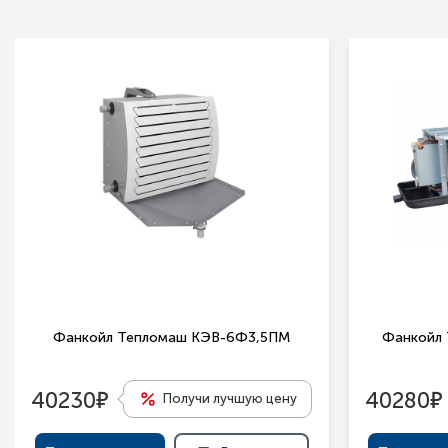
Фанкойл Тепломаш КЭВ-6Ф3,5ПМ
Фанкойл
е
е
40230
40280
Получи лучшую цену