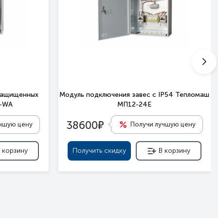
защищенных
Модуль подключения завес c IP54 Тепломаш
П-WA
МП12-24Е
е
38600
учшую цену
Получи лучшую цену
 корзину
Получить скидку
В корзину