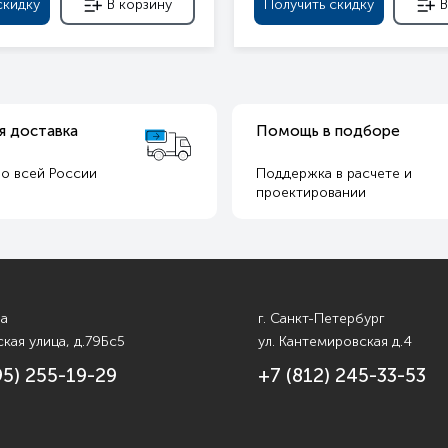
скидку
В корзину
Получить скидку
В
я доставка
Помощь в подборе
о всей России
Поддержка в расчете и
т
проектировании
ва
г. Санкт-Петербург
кая улица, д.79Бс5
ул. Кантемировская д.4
95) 255-19-29
+7 (812) 245-33-53