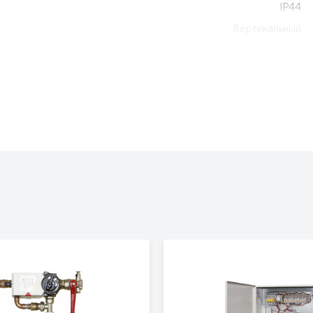
IP44
Вертикальный
618х360х496
20.5
2 года
Да
Да
Да
Фанкойл
Тепломаш серия ФПМ