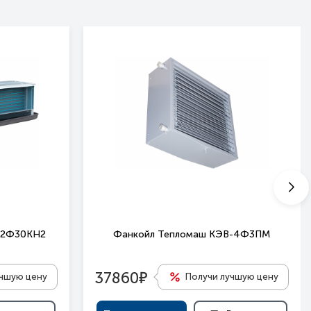
12Ф30КН2
Фанкойл Тепломаш КЭВ-4Ф3ПМ
е
37860
учшую цену
Получи лучшую цену