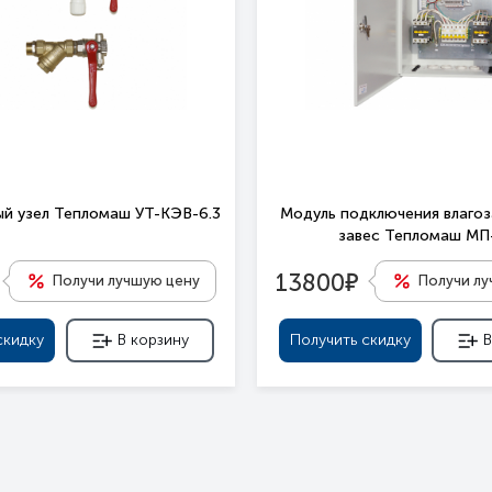
й узел Тепломаш УТ-КЭВ-6.3
Модуль подключения влаго
завес Тепломаш М
е
13800
Получи лучшую цену
Получи л
скидку
В корзину
Получить скидку
В