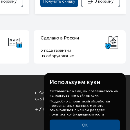
 корзину
Получить скидку
В корзину
Сделано в России
3 года гарантии
на оборудование
Используем куки
Оставаясь с нами, вы соглашаетесь на
г. Ростов-на-Дону
использование файлов куки.
б-р Комарова, д. 11
Подробно с политикой обработки
персональных данных, можете
+7 (863) 310-99-19
ознакомиться в нашем разделе
политика конфиденциальности
ОК