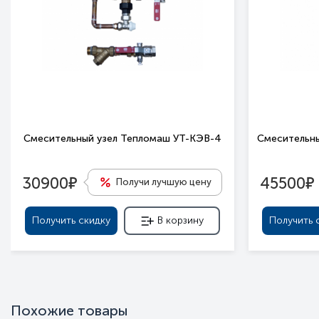
Смесительный узел Тепломаш УТ-КЭВ-4
Смесительны
е
е
30900
45500
Получи лучшую цену
Получить скидку
В корзину
Получить 
Похожие товары