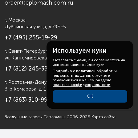
гарантийного периода Вы можете заключить Договор
order@teplomash.com.ru
на постгарантийное обслуживание, что позволит Вам
продлить срок службы Вашего оборудования.
г. Москва
По вопросам гарантийного ремонта Вы можете
Дубнинская улица, д.79Бс5
обратиться к нашим специалистам по бесплатному
телефону горячей линии:
8 (800) 775-86-81
.
+7 (495) 255-19-29
Используем куки
г. Санкт-Петербург
ул. Кантемировская д.4
Оставаясь с нами, вы соглашаетесь на
использование файлов куки.
+7 (812) 245-33-53
Подробно с политикой обработки
персональных данных, можете
ознакомиться в нашем разделе
г. Ростов-на-Дону
политика конфиденциальности
б-р Комарова, д. 11
ОК
+7 (863) 310-99-19
Воздушные завесы Тепломаш, 2006-2026
Карта сайта