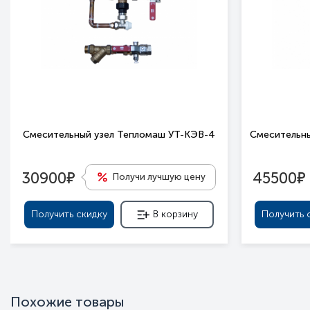
Смесительный узел Тепломаш УТ-КЭВ-4
Смесительны
е
е
30900
45500
Получи лучшую цену
Получить скидку
В корзину
Получить 
Похожие товары