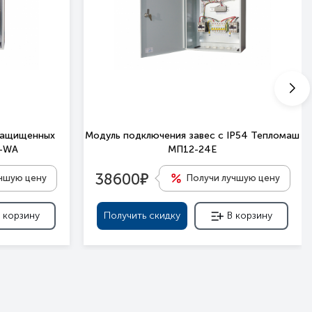
защищенных
Модуль подключения завес c IP54 Тепломаш
П-WA
МП12-24Е
е
38600
учшую цену
Получи лучшую цену
 корзину
Получить скидку
В корзину