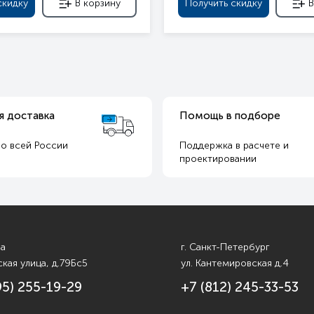
скидку
В корзину
Получить скидку
В
я доставка
Помощь в подборе
о всей России
Поддержка в расчете и
т
проектировании
ва
г. Санкт-Петербург
кая улица, д.79Бс5
ул. Кантемировская д.4
95) 255-19-29
+7 (812) 245-33-53