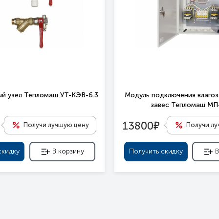
й узел Тепломаш УТ-КЭВ-6.3
Модуль подключения влаго
завес Тепломаш М
е
13800
Получи лучшую цену
Получи л
скидку
В корзину
Получить скидку
В