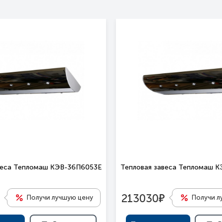
веса Тепломаш КЭВ-36П6053Е
Тепловая завеса Тепломаш 
е
213030
Получи лучшую цену
Получи л