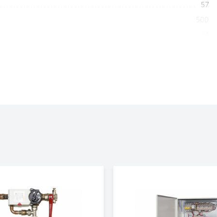
57
500
24
IP20
Горизонтально
2140x740x365
73
3 года
Да
Да
Нет
Да
Электрическая тепловая завеса
600 Эллипс