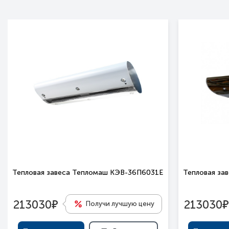
Тепловая завеса Тепломаш КЭВ-36П6031Е
Тепловая за
е
е
213030
213030
Получи лучшую цену