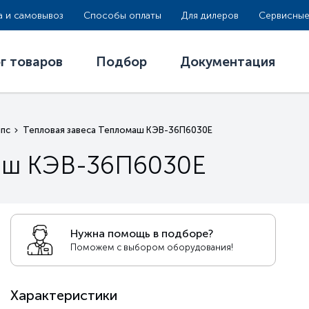
а и самовывоз
Способы оплаты
Для дилеров
Сервисные
г товаров
Подбор
Документация
ипс
Тепловая завеса Тепломаш КЭВ-36П6030Е
маш КЭВ-36П6030Е
Нужна помощь в подборе?
Поможем с выбором оборудования!
Характеристики