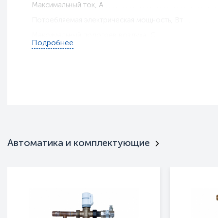
Максимальный ток, A
Потребляемая электрическая мощность, Вт
Максимальный подогрев воздуха, C
Подробнее
Класс защиты
Тип установки
Габариты, мм
Вес, кг
Гарантия
Пульт ДУ
Интерьерная
Автоматика и комплектующие
Нержавейка
Режим вентилятора
Тип оборудования
Серия