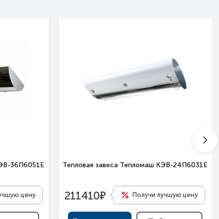
КЭВ-36П6051Е
Тепловая завеса Тепломаш КЭВ-24П6031Е
е
211410
учшую цену
Получи лучшую цену