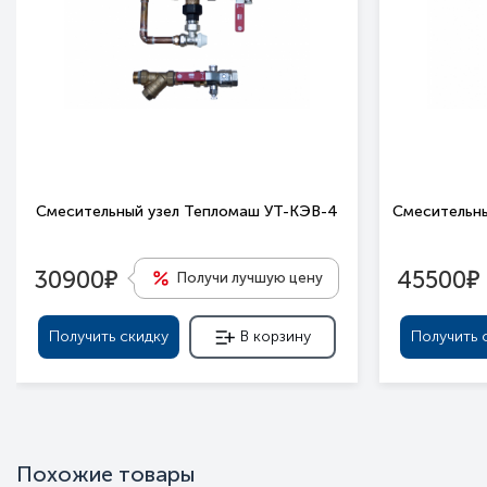
Смесительный узел Тепломаш УТ-КЭВ-4
Смесительны
е
е
30900
45500
Получи лучшую цену
Получить скидку
В корзину
Получить 
Похожие товары