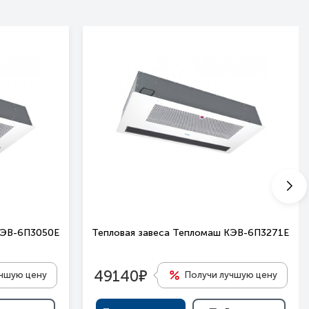
КЭВ-6П3050Е
Тепловая завеса Тепломаш КЭВ-6П3271Е
е
49140
учшую цену
Получи лучшую цену