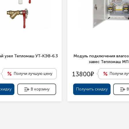
й узел Тепломаш УТ-КЭВ-6.3
Модуль подключения влаго
завес Тепломаш М
е
13800
Получи лучшую цену
Получи л
скидку
В корзину
Получить скидку
В