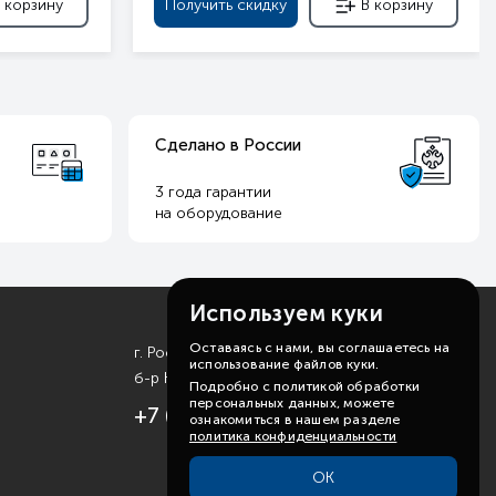
 корзину
Получить скидку
В корзину
Сделано в России
3 года гарантии
на оборудование
Используем куки
Оставаясь с нами, вы соглашаетесь на
г. Ростов-на-Дону
использование файлов куки.
б-р Комарова, д. 11
Подробно с политикой обработки
персональных данных, можете
+7 (863) 310-99-19
ознакомиться в нашем разделе
политика конфиденциальности
ОК