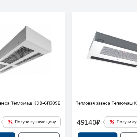
авеса Тепломаш КЭВ-6П305Е
Тепловая завеса Тепломаш 
е
49140
Получи лучшую цену
Получи л