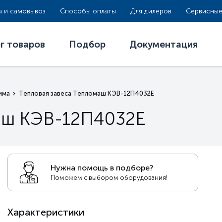
а и самовывоз
Способы оплаты
Для дилеров
Сервисные
г товаров
Подбор
Документация
има
Тепловая завеса Тепломаш КЭВ-12П4032Е
маш КЭВ-12П4032Е
Нужна помощь в подборе?
Поможем с выбором оборудования!
Характеристики