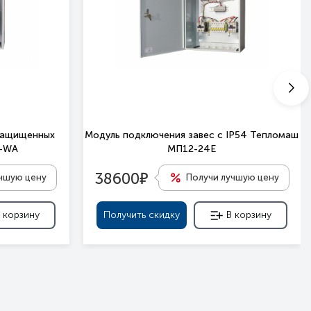
защищенных
Модуль подключения завес c IP54 Тепломаш
П-WA
МП12-24Е
е
38600
учшую цену
Получи лучшую цену
 корзину
Получить скидку
В корзину