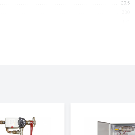
20.5
300
IP21
Горизонтально/Вертикально
1100x380x368
23.5
3 года
Да
Нет
Нет
Нет
Да
Белый
Электрическая тепловая завеса
400 Оптима