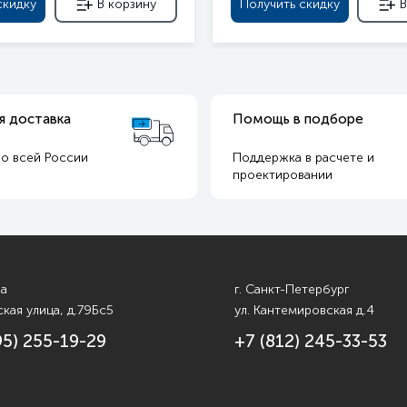
скидку
В корзину
Получить скидку
В
я доставка
Помощь в подборе
о всей России
Поддержка в расчете и
т
проектировании
ва
г. Санкт-Петербург
кая улица, д.79Бс5
ул. Кантемировская д.4
95) 255-19-29
+7 (812) 245-33-53