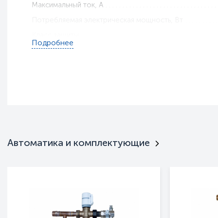
Максимальный ток, A
Потребляемая электрическая мощность, Вт
Класс защиты
Подробнее
Тип установки
Габариты, мм
Вес, кг
Гарантия
Пульт ДУ
Интерьерная
Нержавейка
Автоматика и комплектующие
Брызгозащищенность
Монтажные кронштейны
Цвет
Тип оборудования
Серия