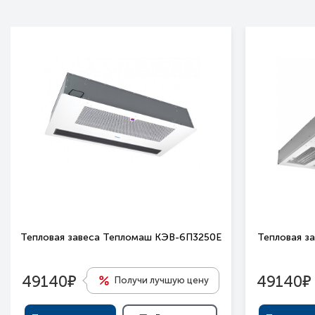
Тепловая завеса Тепломаш КЭВ-6П3250Е
Тепловая з
е
е
49140
49140
Получи лучшую цену