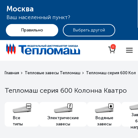
Москва
Ваш населенный пункт?
+7 (495) 255-19-29
Москва
0
Главная
Тепловые завесы Тепломаш
Тепломаш серия 600 Кол
Тепломаш серия 600 Колонна Кватро
За
Все
Электрические
Водяные
б
типы
завесы
завесы
наг