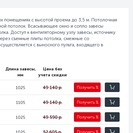
ых помещениях с высотой проема до 3,5 м. Потолочная
сной потолок. Всасывающее окно и сопло завесы
лка. Доступ к вентиляторному узлу завесы, источнику
через съемные плиты потолка, смежные со
существляется с выносного пульта, входящего в
,
Длина завесы,
Цена без
мм
учета скидки
49 140 р.
1025
Получить
%
49 140 р.
1105
Получить
%
49 590 р.
1025
Получить
%
52 605 р.
1025
Получить
%