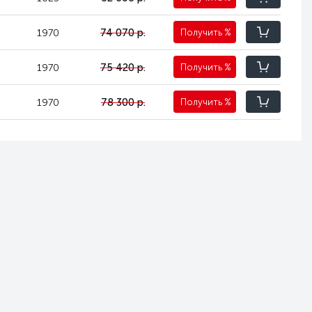
74 070 р.
1970
Получить
%
75 420 р.
1970
Получить
%
78 300 р.
1970
Получить
%