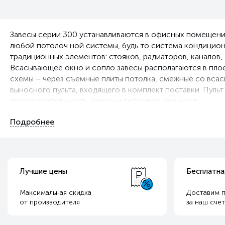
Завесы серии 300 устанавливаются в офисных помещениях
любой потолоч ной системы, будь то система кондицион
традиционных элементов: стояков, радиаторов, каналов,
Всасывающее окно и сопло завесы располагаются в плос
схемы – через съемные плиты потолка, смежные со всас
выносного пульта, входящего в комплект поставки. Пуль
производительность завесы и тепловую мощность.
Лучшие цены
Бесплатна
Максимальная скидка
Доставим п
от производителя
за наш сче