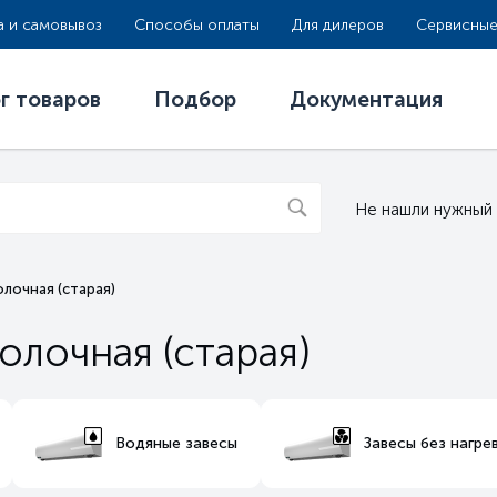
а и самовывоз
Способы оплаты
Для дилеров
Сервисные
г товаров
Подбор
Документация
Не нашли нужный
лочная (старая)
лочная (старая)
Водяные завесы
Завесы без нагре