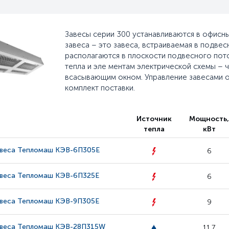
Завесы серии 300 устанавливаются в офисн
завеса – это завеса, встраиваемая в подве
располагаются в плоскости подвесного пото
тепла и эле ментам электрической схемы – 
всасывающим окном. Управление завесами о
комплект поставки.
Источник
Мощность
тепла
кВт
авеса Тепломаш КЭВ-6П305Е
6
авеса Тепломаш КЭВ-6П325Е
6
авеса Тепломаш КЭВ-9П305Е
9
авеса Тепломаш КЭВ-28П315W
11.7