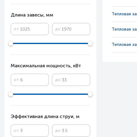
Тепловая з
Длина завесы, мм
от
до
Тепловая з
Тепловая з
Максимальная мощность, кВт
от
до
Эффективная длина струи, м
от
до